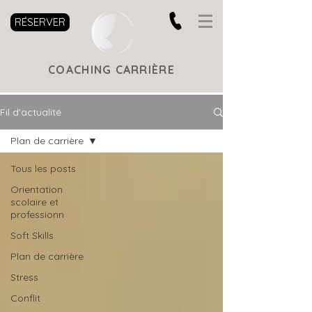
RÉSERVER
COACHING CARRIÈRE
Fil d'actualité
Plan de carrière
Tous les posts
Orientation
scolaire et
professionn
Soft Skills
Plan de carrière
Stress
Conflit