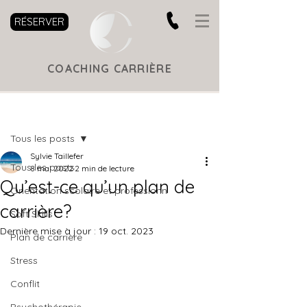
RÉSERVER
COACHING CARRIÈRE
Post
Tous les posts
Sylvie Taillefer
Tous les posts
8 mai 2022
2 min de lecture
Qu’est-ce qu’un plan de
Orientation scolaire et professionn
carrière?
Soft Skills
Dernière mise à jour :
19 oct. 2023
Plan de carrière
Stress
Conflit